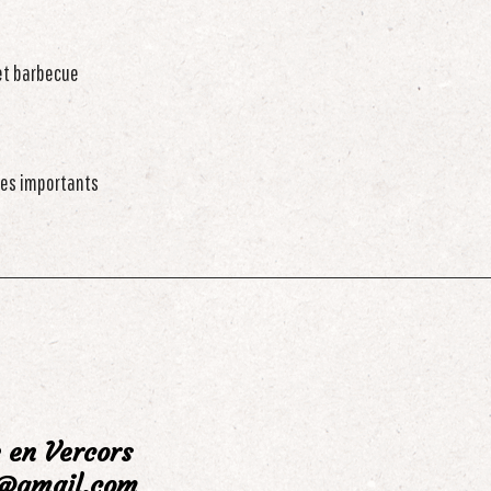
 et barbecue
dies importants
 en Vercors
s@gmail.com