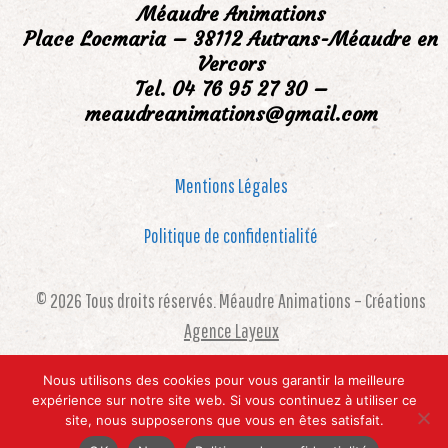
the
Méaudre Animations
Place Locmaria – 38112 Autrans-Méaudre en
first
Vercors
slide
Tel. 04 76 95 27 30 –
meaudreanimations@gmail.com
Mentions Légales
Politique de confidentialité
© 2026 Tous droits réservés. Méaudre Animations – Créations
Agence Layeux
Nous utilisons des cookies pour vous garantir la meilleure
expérience sur notre site web. Si vous continuez à utiliser ce
site, nous supposerons que vous en êtes satisfait.