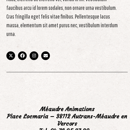
faucibus arcu id lorem sodales, non ornare urna vestibulum.
Cras fringilla eget felis vitae finibus. Pellentesque lacus
massa, elementum sit amet purus nec, vestibulum interdum
urna.
X
Facebook
Instagram
Email
Méaudre Animations
Place Locmaria – 38112 Autrans-Méaudre en
Vercors