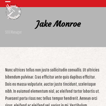
Skip
Open
Close
to
mobile
mobile
content
Jake Monroe
menu
menu
SEO Manager
Nunc ultrices tellus non justo sollicitudin convallis. Ut ultricies
bibendum pulvinar. Cras efficitur ante quis dapibus efficitur.
Duis eu massa vulputate, auctor justo tincidunt, scelerisque
nibh. In euismod elementum nisl, ac eleifend tortor lobortis ut.
Praesent porta risus nec tellus tempor hendrerit. Aenean orci
risus, eleifend ac eleifend vel, varius in mi. Vestibulum