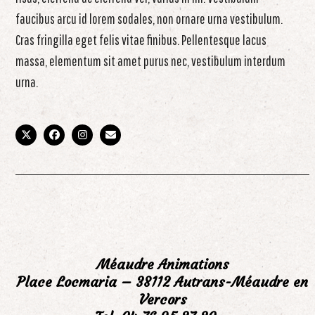
faucibus arcu id lorem sodales, non ornare urna vestibulum.
Cras fringilla eget felis vitae finibus. Pellentesque lacus
massa, elementum sit amet purus nec, vestibulum interdum
urna.
X
Facebook
Instagram
Email
Méaudre Animations
Place Locmaria – 38112 Autrans-Méaudre en
Vercors